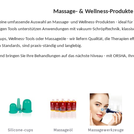
Massage- & Wellness-Produkte 
eine umfassende Auswahl an Massage- und Wellness-Produkten - ideal für
igen Tools unterstützen Anwendungen mit vakuum-Schröpftechnik, klass
ps, Wellness-Tools oder Massageöle - wir liefern Qualität, die Therapien e
Standards, sind praxis-ständig und langlebig.
und bringen Sie Ihre Behandlungen auf das nächste Niveau - mit ORSHA, Ihr
Silicone-cups
Massageöl
Massagewerkzeuge