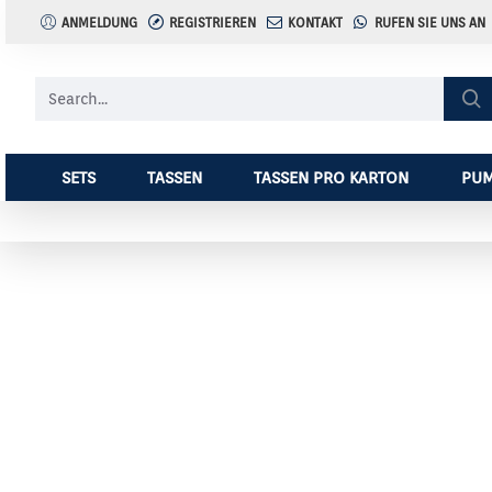
ANMELDUNG
REGISTRIEREN
KONTAKT
RUFEN SIE UNS AN
Search...
SETS
TASSEN
TASSEN PRO KARTON
PUM